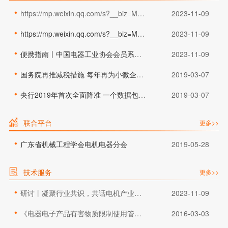
https://mp.weixin.qq.com/s?__biz=MzI5MzMzMzExNQ==&mid=2247488610&idx=1&sn=10c4ac49950ac221f1e02de004a2b41a&chksm=ec72e576db056c600325d0c796be740c1aefee42360e5be3c97322f95e0bba30e49b072a6e91&token=1181197439&lang=zh_CN#rd
2023-11-09
https://mp.weixin.qq.com/s?__biz=MzI5MzMzMzExNQ==&mid=2247488610&idx=1&sn=10c4ac49950ac221f1e02de004a2b41a&chksm=ec72e576db056c600325d0c796be740c1aefee42360e5be3c97322f95e0bba30e49b072a6e91&token=1181197439&lang=zh_CN#rd
2023-11-09
便携指南丨中国电器工业协会会员系统如何使用
2023-11-09
国务院再推减税措施 每年再为小微企业减负约2000亿
2019-03-07
央行2019年首次全面降准 一个数据包含三大利好
2019-03-07
联合平台
更多>>
广东省机械工程学会电机电器分会
2019-05-28
技术服务
更多>>
研讨丨凝聚行业共识，共话电机产业绿色低碳创新发展未来
2023-11-09
《电器电子产品有害物质限制使用管理办法》解读
2016-03-03